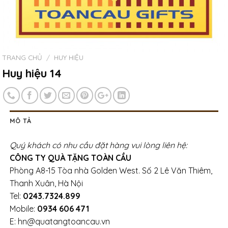
TRANG CHỦ
/
HUY HIỆU
Huy hiệu 14
MÔ TẢ
Quý khách có nhu cầu đặt hàng vui lòng liên hệ:
CÔNG TY QUÀ TẶNG TOÀN CẦU
Phòng A8-15 Tòa nhà Golden West. Số 2 Lê Văn Thiêm,
Thanh Xuân, Hà Nội
Tel:
0243.7324.899
Mobile:
0934 606 471
E: hn@quatangtoancau.vn