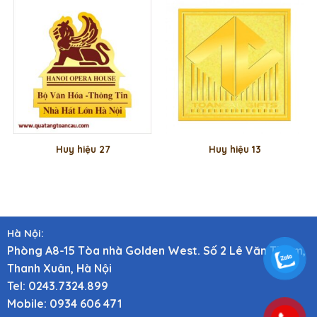
Huy hiệu 27
Huy hiệu 13
Hà Nội:
Phòng A8-15 Tòa nhà Golden West. Số 2 Lê Văn Thiêm,
Thanh Xuân, Hà Nội
Tel: 0243.7324.899
Mobile: 0934 606 471