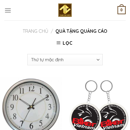
Skip
to
0
content
TRANG CHỦ
/
QUÀ TẶNG QUẢNG CÁO
LỌC