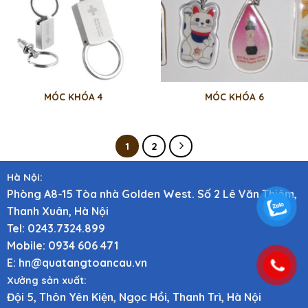
MÓC KHÓA 4
MÓC KHÓA 6
1
2
Hà Nội:
Phòng A8-15 Tòa nhà Golden West. Số 2 Lê Văn Thiêm,
Thanh Xuân, Hà Nội
Tel: 0243.7324.899
Mobile: 0934 606 471
E: hn@quatangtoancau.vn
Xưởng sản xuất:
Đội 5, Thôn Yên Kiện, Ngọc Hồi, Thanh Trì, Hà Nội