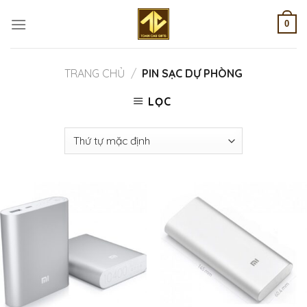
Skip
to
0
content
TRANG CHỦ
/
PIN SẠC DỰ PHÒNG
LỌC