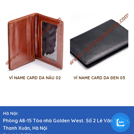
VÍ NAME CARD DA NÂU 02
VÍ NAME CARD DA ĐEN 03
Hà Nội:
Phòng A8-15 Tòa nhà Golden West. Số 2 Lê Văn Thiêm,
Thanh Xuân, Hà Nội