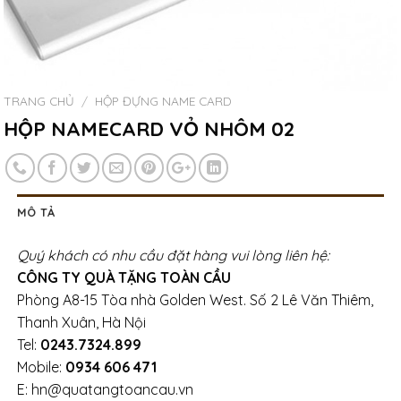
TRANG CHỦ
/
HỘP ĐỰNG NAME CARD
HỘP NAMECARD VỎ NHÔM 02
MÔ TẢ
Quý khách có nhu cầu đặt hàng vui lòng liên hệ:
CÔNG TY QUÀ TẶNG TOÀN CẦU
Phòng A8-15 Tòa nhà Golden West. Số 2 Lê Văn Thiêm,
Thanh Xuân, Hà Nội
Tel:
0243.7324.899
Mobile:
0934 606 471
E: hn@quatangtoancau.vn