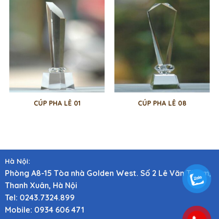
CÚP PHA LÊ 01
CÚP PHA LÊ 08
Hà Nội:
Phòng A8-15 Tòa nhà Golden West. Số 2 Lê Văn Thiêm,
Thanh Xuân, Hà Nội
Tel: 0243.7324.899
Mobile: 0934 606 471