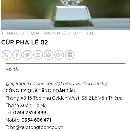
TRANG CHỦ
/
QUÀ TẶNG PHA LÊ
/
CÚP PHA LÊ
CÚP PHA LÊ 02
MÔ TẢ
Quý khách có nhu cầu đặt hàng vui lòng liên hệ:
CÔNG TY QUÀ TẶNG TOÀN CẦU
Phòng A8-15 Tòa nhà Golden West. Số 2 Lê Văn Thiêm,
Thanh Xuân, Hà Nội
Tel:
0243.7324.899
Mobile:
0934 606 471
E: hn@quatangtoancau.vn