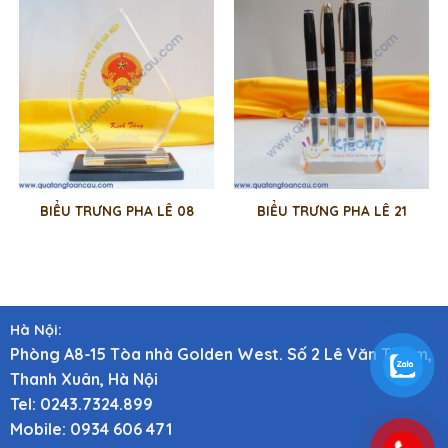
BIỂU TRƯNG PHA LÊ 08
BIỂU TRƯNG PHA LÊ 21
Hà Nội:
Phòng A8-15 Tòa nhà Golden West. Số 2 Lê Văn Thiêm,
Thanh Xuân, Hà Nội
Tel: 0243.7324.899
Mobile: 0934 606 471