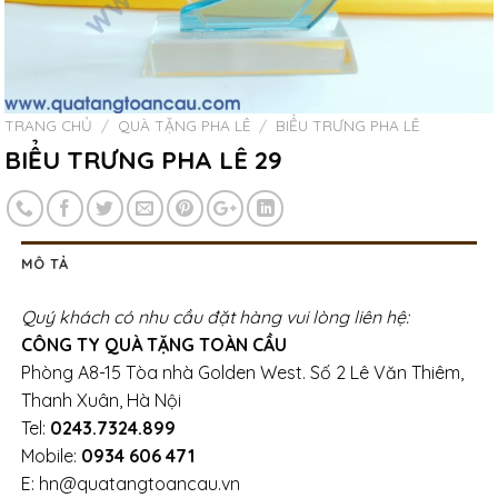
TRANG CHỦ
/
QUÀ TẶNG PHA LÊ
/
BIỂU TRƯNG PHA LÊ
BIỂU TRƯNG PHA LÊ 29
MÔ TẢ
Quý khách có nhu cầu đặt hàng vui lòng liên hệ:
CÔNG TY QUÀ TẶNG TOÀN CẦU
Phòng A8-15 Tòa nhà Golden West. Số 2 Lê Văn Thiêm,
Thanh Xuân, Hà Nội
Tel:
0243.7324.899
Mobile:
0934 606 471
E: hn@quatangtoancau.vn