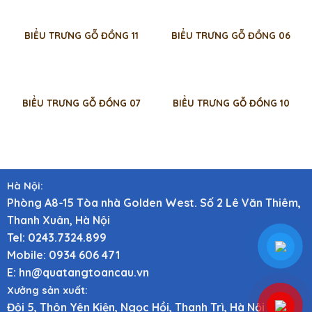
BIỂU TRƯNG GỖ ĐỒNG 11
BIỂU TRƯNG GỖ ĐỒNG 06
BIỂU TRƯNG GỖ ĐỒNG 07
BIỂU TRƯNG GỖ ĐỒNG 10
Hà Nội:
Phòng A8-15 Tòa nhà Golden West. Số 2 Lê Văn Thiêm,
Thanh Xuân, Hà Nội
Tel: 0243.7324.899
Mobile: 0934 606 471
E: hn@quatangtoancau.vn
Xưởng sản xuất:
Đội 5, Thôn Yên Kiện, Ngọc Hồi, Thanh Trì, Hà Nội