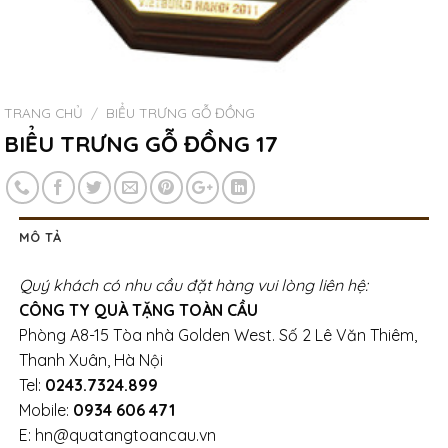
TRANG CHỦ
/
BIỂU TRƯNG GỖ ĐỒNG
BIỂU TRƯNG GỖ ĐỒNG 17
MÔ TẢ
Quý khách có nhu cầu đặt hàng vui lòng liên hệ:
CÔNG TY QUÀ TẶNG TOÀN CẦU
Phòng A8-15 Tòa nhà Golden West. Số 2 Lê Văn Thiêm,
Thanh Xuân, Hà Nội
Tel:
0243.7324.899
Mobile:
0934 606 471
E: hn@quatangtoancau.vn