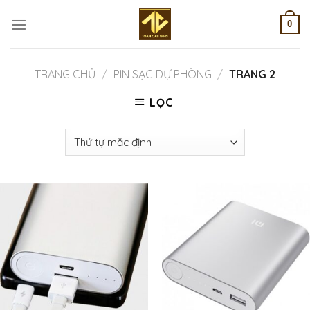
Skip
to
0
content
TRANG CHỦ
/
PIN SẠC DỰ PHÒNG
/
TRANG 2
LỌC